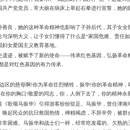
共产党党员，常大娘在病床上举起右拳进行宣誓，她的眼睛里
善良，她的这种革命精神也影响了子孙后代，其子女全部
念与深明大义，让子女们懂得了什么是“家国危难、责任如
全国妇女爱国主义教育基地。
遗迹，被赋予了新的使命——传承红色基因，弘扬革命精
，都是对红色基因的有力传承。
区的慈母啊!你为革命壮烈牺牲，振华!你的革命精神，
打在你的胸口!敬爱的同志，你，人倒下去了，你的精神永
《歌颂马振华》引得游客纷纷驻足。马振华，曾任津南地
，唤起民众的抗日救国热情，殚精竭虑，不辞辛劳，被群众
非常困难。马振华和战士们一样，经常吃发霉的、欠熟的