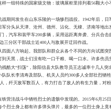
一组特殊的国家级文物：玻璃展柜里排列着56颗大小
期间发生在山东乐陵的一场惨烈战役。1942年后，日军
夜，日军分头从天津、沧州、德州、沾化、无棣、济南等地
0多门，汽车和装甲车200多辆，采用远距离奔袭、分兵合
边三分区干部战士近400人与敌展开迂回作战。
四面八方响起。我部队和群众从各个不同的方向试图突
打到天黑，战士们没有吃一口干粮、喝一口水。许多伤员
酷大“扫荡”，除阳信县大队教导员王志诚率十几人突
队队长李清寿及部队、机关人员约300多人全部壮烈牺
人，歼灭敌军数百人，有力打击了敌人的有生力量，对粉
洼战斗中牺牲烈士的遗骸中发现的。2015年6月25
每个烈士身上都有许多弹头弹片，最多的一位烈士身上竟有