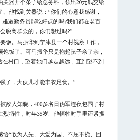
关器开个条子给总务科，领出20元钱交给
了。他找到关器说：“你们的心意我感谢，
，难道勤务员能吃好点的吗?我们都在老百
会脱离群众的，你们想过吗?”
要饭。马振华到宁津县一个村视察工作，
顿饱饭了。可马振华只是抱起孩子亲了亲，
站在村口，望着她们越走越远，直到望不到
强了，大伙儿才能丰衣足食。”
被敌人知晓，400多名日伪军连夜包围了村
烈牺牲，时年35岁。他牺牲时手里还紧攥
悟“敢为人先、大爱为国、不屈不挠、团