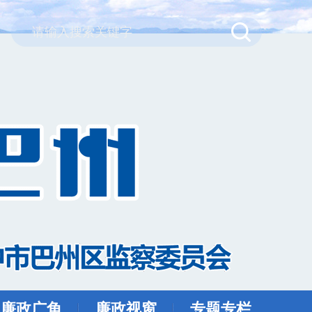
廉政广角
廉政视窗
专题专栏