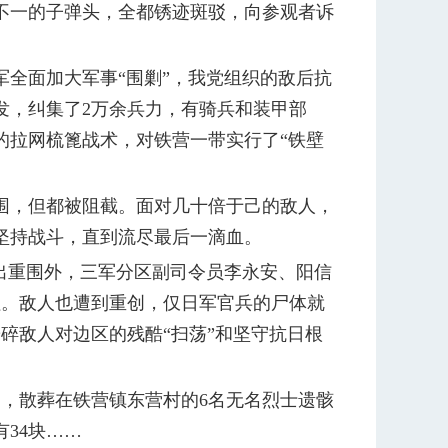
不一的子弹头，全都锈迹斑驳，向参观者诉
全面加大军事“围剿”，我党组织的敌后抗
出发，纠集了2万余兵力，有骑兵和装甲部
击的拉网梳篦战术，对铁营一带实行了“铁壁
围，但都被阻截。面对几十倍于己的敌人，
坚持战斗，直到流尽最后一滴血。
出重围外，三军分区副司令员李永安、阳信
牲。敌人也遭到重创，仅日军官兵的尸体就
碎敌人对边区的残酷“扫荡”和坚守抗日根
日，散葬在铁营镇东营村的6名无名烈士遗骸
34块……