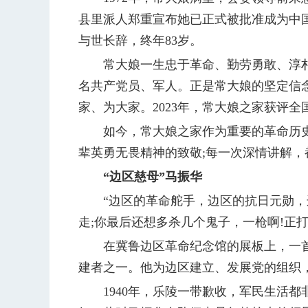
县里派人郑重宣布她已正式被批准成为中国
与世长辞，终年83岁。
常大娘一生忠于革命、勤劳勇敢、淳朴
名共产党员、军人。正是常大娘的坚定信
家、为大家。2023年，常大娘之家获评
如今，常大娘之家作为重要的革命历史
辈英勇无畏精神的致敬;每一次深情讲解
“边区慈母”马振华
“边区的革命舵手，边区的抗日元勋，边
走;你最后还想多杀几个鬼子，一枪啊!正
在冀鲁边区革命纪念馆的展板上，一首
建者之一。他为边区建立、发展党的组织
1940年，乐陵一带歉收，军民生活都