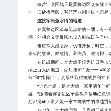
铁营洼突围战只是冀鲁边区众多战斗的
洼，旧貌换新颜，智慧产业园区拔地而起
连接军民鱼水情的地道
在冀鲁边区革命纪念馆的一隅，有一座
潮，刘相会义无反顾地投入到抗日斗争中
走进常大娘之家，仿佛穿越了时空，回
奉献的故事。察敌情、养伤员、送情报，
在抗战期间，常大娘不仅为抗日游击队提
纳上百人的地道，先后掩护军政干部400
营”和“指挥部”，为最终取得抗战胜利立
“这条地道，是常大娘一家用两年时间，
梁。”跟随着冀鲁边区革命教育基地红色
处都见证了常大娘一家在抗战中的卓越贡
1972年，常大娘病重，县委领导前来慰