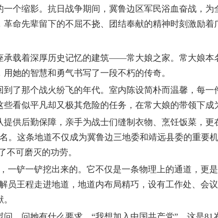
一个缩影。抗日战争期间，冀鲁边区军民浴血奋战，为全
，革命先辈留下的不屈不挠、团结奉献的精神时刻激励着
承载着深厚历史记忆的建筑——常大娘之家。常大娘本名
，用她的智慧和勇气书写了一段不朽的传奇。
到了那个战火纷飞的年代。室内陈设简朴而温馨，每一件
这些看似平凡却又极其危险的任务，在常大娘的带领下成
供后勤保障，亲手为战士们缝制衣物、烹饪饭菜，更在
多名。这条地道不仅成为冀鲁边三地委和靖远县委的重要
下了不可磨灭的功劳。
一铲一铲挖出来的。它不仅是一条物理上的通道，更是
讲解员王程走进地道，地道内布局精巧，设有工作处、会
献。
问，问她有什么要求。“我想加入中国共产党”，这是8