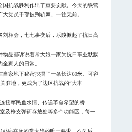
国抗战胜利作出了重要贡献。今天的铁营
广大党员干部披荆斩棘、一往无前。
刘相会，七七事变后，乐陵掀起了抗日高
物品都诉说着常大娘一家为抗日事业默默
为全家人的日常。
自家地下秘密挖掘了一条长达60米、可容
机关驻地，更成为了边区抗战的“大本
连接军民鱼水情、传递革命希望的桥
议室及枪支弹药存放处等多个功能区，每一
1岁卧病在床的常大娘的唯一要求。不久后，