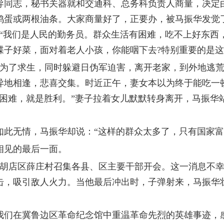
导同志，秘书关器就和交通科、总务科负责人商量，决定由
鸡蛋或两根油条。大家商量好了，正要办，被马振华发觉
“我们是人民的勤务员。群众生活有困难，吃不上好东西
子好菜，面对着老人小孩，你能咽下去?特别重要的是这
了求生，同时躲避日伪军迫害，离开老家，到外地逃荒
异地相逢，悲喜交集。时近正午，妻女本以为终于能吃一
过困难，就是胜利。”妻子拉着女儿默默转身离开，马振华
无情，马振华却说：“这样的群众太多了，只有国家富
见的最后一面。
柴胡店区薛庄村召集各县、区主要干部开会。这一消息不幸
击，吸引敌人火力。当他最后冲出时，子弹射来，马振华壮
在冀鲁边区革命纪念馆中重温革命先烈的英雄事迹，感