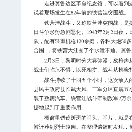
走进冀鲁边区革命纪念馆，可以看到这样
说着那场发生在82年前的铁营洼突围战。
铁营洼战斗，又称铁营洼突围战，是抗战
日斗争形势急剧恶化。1943年2月2日
队，配有轻重机枪120余挺，各种大炮5
合围”，将铁营大洼围了个水泄不通。冀鲁
2月3日，黎明时分大雾弥漫，敌枪声从
战士们临危不惧，以死相拼。战斗从拂晓
战斗持续了十四五个小时，这次敌人的残
县民主政府县长武大风、三军分区直属五小
装了数辆汽车。铁营洼战斗牵制敌军2万余
据地起到了重要作用。
橱窗里锈迹斑斑的弹头、弹片，就是在铁营
被迁葬到烈士陵园。在整理遗骸时发现，