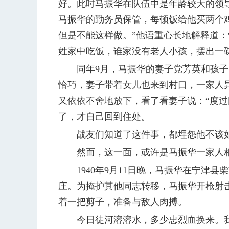
好。此时马振华在队伍中是年龄较大的领
马振华的勤务员保管，每顿饭给他买两个
但是不能这样做。”他语重心长地解释道：
姓家中吃饭，谁家没有老人小孩，摆出一碟
同年9月，马振华的妻子党芳英和孩子为
恰巧，妻子带着女儿也来到村口，一家人
又依依不舍地放下，看了看妻子说：“度
了，才自己回到住处。
战友们知道了这件事，都埋怨他不该如此
然而，这一面，或许是马振华一家人相
1940年9月11日晚，马振华在宁津县
庄。为掩护其他同志转移，马振华开枪射
着一把剪子，准备与敌人肉搏。
今日徒河溶溶水，多少忠烈血换来。我们