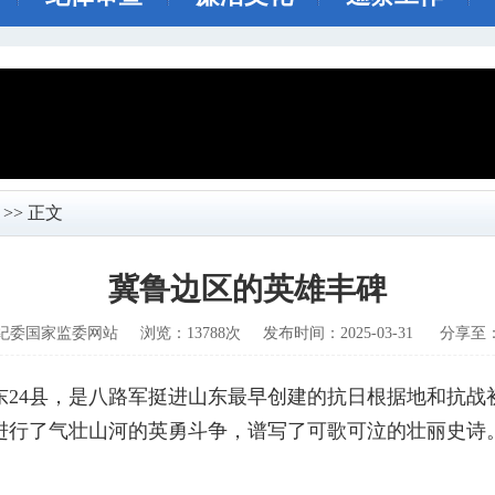
>> 正文
冀鲁边区的英雄丰碑
纪委国家监委网站
浏览：13788次
发布时间：2025-03-31
分享至
东24县，是八路军挺进山东最早创建的抗日根据地和抗战
民进行了气壮山河的英勇斗争，谱写了可歌可泣的壮丽史诗