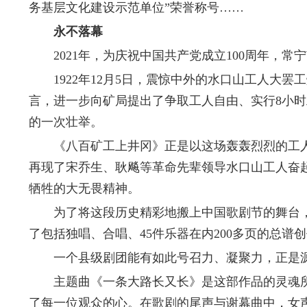
务基层文化建设示范单位”荣誉称号……
永不落幕
2021年，为庆祝中国共产党成立100周年，常
1922年12月5日，震惊中外的水口山工人大罢
言，进一步向矿局提出了争取工人自由、实行8小时
的一次壮举。
《八百矿工上井冈》正是以这场轰轰烈烈的工人
再现了宋乔生、耿飚等革命先辈领导水口山工人奋
牺牲的大无畏精神。
为了将这段历史精彩地搬上中国歌剧节的舞台，剧
了包括独唱、合唱、45件乐器在内200多页的总
一个县级剧团能有如此号召力、凝聚力，正是源自
主题曲《一条大路长又长》是这部作品的灵魂所
了每一位观众的心。在歌剧的尾声与谢幕曲中，女