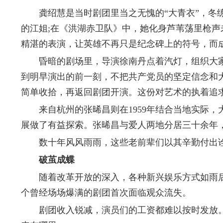
龚绍慧是当时剧团里当之无愧的“大青衣”，冬练
的江姐;在《洪湖赤卫队》中，她化身芦苇荡里枪声
精湛的表演，让英雄不再只是纪念碑上的符号，而
昏暗的剧场里，导演徐南丹点着汽灯，组织大家排
到明早演出的前一刻，不把共产党员的坚定信念和大
简单收拾，再返回剧团开演。这份对艺术的执着追求，
来自杭州的张晞昌则在1959年结合当地实际，
展做了有益探索。张晞昌与爱人两地分居三十余年
数十年风风雨雨，这些老前辈们以其辛勤付出诠释
破茧成蝶
随着改革开放的深入，各种新兴娱乐方式如雨后
个曾经场场爆满的剧团首次面临观众流失。
剧团收入锐减，演员们的工资都难以按时发放。