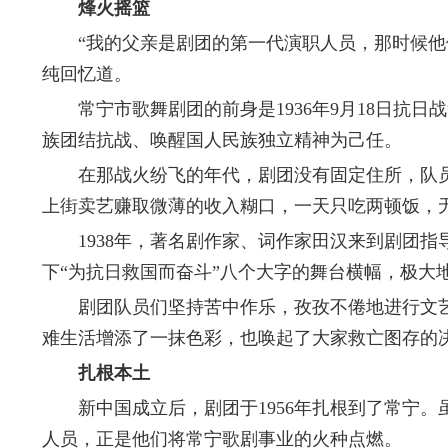
烽火摇篮
“我的父亲是剧团的第一代演职人员，那时候他们
纯回忆道。
常宁市歌舞剧团的前身是1936年9月18日抗日
族团结抗战、唤醒国人民族独立精神为己任。
在那战火纷飞的年代，剧团没有固定住所，队员们
上街卖艺赚取微薄的收入糊口，一天只吃两顿饭，
1938年，著名剧作家、词作家田汉来到剧团指
下“为抗日救国而奋斗”八个大字的舞台横幅，极大
剧团队员们坚持苦中作乐，孜孜不倦地进行文艺
难生活增添了一抹色彩，也唤起了大家救亡图存的
扎根本土
新中国成立后，剧团于1956年扎根到了常宁。
人员，正是他们将常宁歌剧事业的火种点燃。