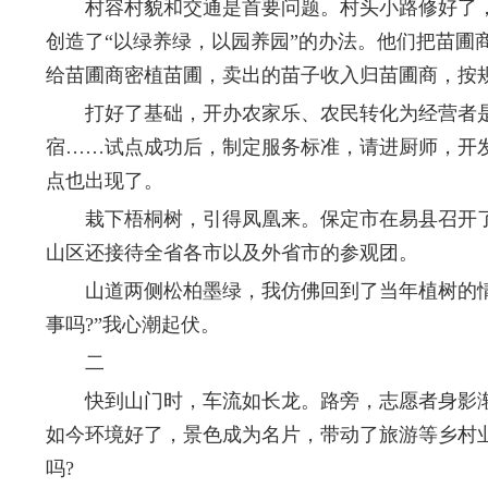
村容村貌和交通是首要问题。村头小路修好了，
创造了“以绿养绿，以园养园”的办法。他们把苗
给苗圃商密植苗圃，卖出的苗子收入归苗圃商，按
打好了基础，开办农家乐、农民转化为经营者是
宿……试点成功后，制定服务标准，请进厨师，开
点也出现了。
栽下梧桐树，引得凤凰来。保定市在易县召开了
山区还接待全省各市以及外省市的参观团。
山道两侧松柏墨绿，我仿佛回到了当年植树的情景
事吗?”我心潮起伏。
二
快到山门时，车流如长龙。路旁，志愿者身影渐多
如今环境好了，景色成为名片，带动了旅游等乡村
吗?