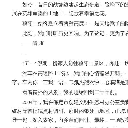
如今，昔日的战壕边建起生态步道，险峰下的游
展在英雄血染的土地上，绽放着幸福之花。
狼牙山始终矗立着两种高度：一是天地赋予的险
此刻，我们聆听历史回响。为了铭记，更为了在
——编 者
一
“五一”假期，携家人前往狼牙山景区，奔赴一
汽车在高速路上飞驰，我们的心情豁然开朗。一
字。车内你一言我一语，气氛热烈欢快，心底满是
看着窗外的风景，我的思绪回到二十年前。
2004年，我在保定市创建文明生态村办公室负
统村等首批试点村调研。那时的狼牙山地区，山坡
导一起，深入农家，向乡亲们问计。最终，一场改