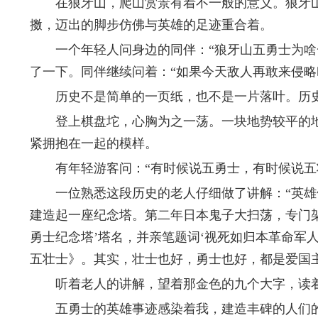
在狼牙山，爬山赏景有着不一般的意义。狼牙山
擞，迈出的脚步仿佛与英雄的足迹重合着。
一个年轻人问身边的同伴：“狼牙山五勇士为啥一定
了一下。同伴继续问着：“如果今天敌人再敢来侵略咱
历史不是简单的一页纸，也不是一片落叶。历史
登上棋盘坨，心胸为之一荡。一块地势较平的地
紧拥抱在一起的模样。
有年轻游客问：“有时候说五勇士，有时候说五壮
一位熟悉这段历史的老人仔细做了讲解：“英雄们跳
建造起一座纪念塔。第二年日本鬼子大扫荡，专门架
勇士纪念塔’塔名，并亲笔题词‘视死如归本革命军
五壮士》。其实，壮士也好，勇士也好，都是爱国
听着老人的讲解，望着那金色的九个大字，读着
五勇士的英雄事迹感染着我，建造丰碑的人们的