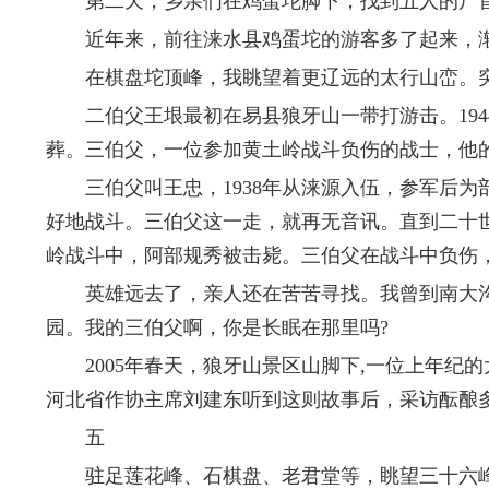
第二天，乡亲们在鸡蛋坨脚下，找到五人的尸首
近年来，前往涞水县鸡蛋坨的游客多了起来，渐
在棋盘坨顶峰，我眺望着更辽远的太行山峦。突
二伯父王垠最初在易县狼牙山一带打游击。194
葬。三伯父，一位参加黄土岭战斗负伤的战士，他
三伯父叫王忠，1938年从涞源入伍，参军后为
好地战斗。三伯父这一走，就再无音讯。直到二十世
岭战斗中，阿部规秀被击毙。三伯父在战斗中负伤
英雄远去了，亲人还在苦苦寻找。我曾到南大沟
园。我的三伯父啊，你是长眠在那里吗?
2005年春天，狼牙山景区山脚下,一位上年纪
河北省作协主席刘建东听到这则故事后，采访酝酿多
五
驻足莲花峰、石棋盘、老君堂等，眺望三十六峰