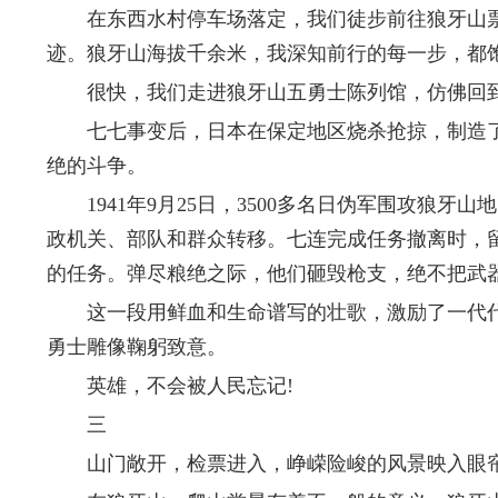
在东西水村停车场落定，我们徒步前往狼牙山票
迹。狼牙山海拔千余米，我深知前行的每一步，都
很快，我们走进狼牙山五勇士陈列馆，仿佛回到
七七事变后，日本在保定地区烧杀抢掠，制造了
绝的斗争。
1941年9月25日，3500多名日伪军围攻狼
政机关、部队和群众转移。七连完成任务撤离时，
的任务。弹尽粮绝之际，他们砸毁枪支，绝不把武
这一段用鲜血和生命谱写的壮歌，激励了一代代
勇士雕像鞠躬致意。
英雄，不会被人民忘记!
三
山门敞开，检票进入，峥嵘险峻的风景映入眼