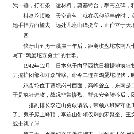
我一锤，打石条，运材料，奠基铸台，攀高立碑，
棋盘坨顶峰，天空蔚蓝。就在我仰望丰碑时，女儿
她手指方向望去，远处几座山峰挺立，正伫立于天
四
狼牙山五勇士跳崖一年后，距离棋盘坨东南八十
写了“鸡蛋坨五勇士”的壮歌。
1942年12月，日本鬼子向平西抗日根据地疯狂
力掩护团部和群众转移。命令二连在鸡蛋坨埋伏，
鸡蛋坨位于曹坝岗村西面，高峰耸立，东南是二
于是疯狂进攻，战况非常惨烈。群众安全转移后，
一排副排长李连山勇敢请战，带领八班留守阻击
了。鬼子爬上峰顶，李连山带领仅剩的宋聚奎、王
战士跳了崖。