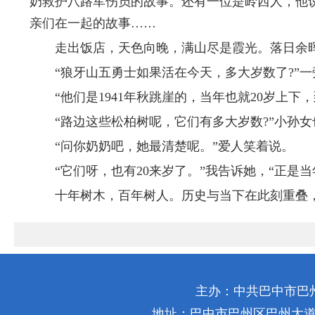
奶救护八路军伤员的故事。还有一位是岭西人，他
亲们在一起的故事……
走出饭店，天色向晚，满山尽是霞光。落日余晖
“狼牙山五勇士如果活在今天，多大岁数了?”一
“他们是1941年秋跳崖的，当年也就20岁上下，到
“路边这些松柏树呢，它们有多大岁数?”小孙女
“问你奶奶吧，她最清楚呢。”爱人笑着说。
“它们呀，也有20来岁了。”我告诉她，“正是当
十年树木，百年树人。历史与当下在此刻重叠，山
主办：中共巴中市巴
地址：巴中市巴州区巴州大道