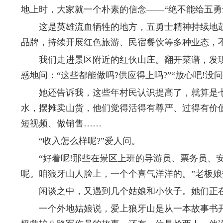
地上时，大家就一个朴素的信念——“绝不能给五勇士
这是英雄流血牺牲的地方，五勇士精神持续地鼓
品牌，持续开展红色旅游、民宿餐饮等多种业态，
我们走进景区附近的红伙山庄。翻开菜谱，发现
惑地问：“这些都能做吗?供应得上吗?”“放心吧!没
她还告诉我，这些年村民认识提高了，就算是七
水，摆摊卖山货，他们觉得活得有尊严、过得有价
短视频、做销售……
“收入怎么样呢?”爱人问。
“好着呢!那些在景区上班的导游员、票务员、安
呢。咱狼牙山人脸上，一个个喜气洋洋的。”老板娘
闲谈之中，又遇到几个姑娘和小伙子。她们正在
一个外地姑娘说，爱上狼牙山是从一本故事书开