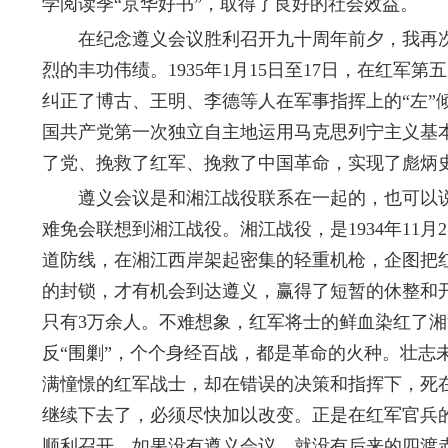
学阅读季“京华好书”，取得了良好的社会效益。
在纪念遵义会议胜利召开九十周年前夕，我再次
烈的丰功伟绩。1935年1月15日至17日，在红
纠正了博古、王明、李德等人在军事指挥上的“左
国共产党第一次独立自主地运用马克思列宁主义基
了党、挽救了红军、挽救了中国革命，实现了彪炳
遵义会议是和湘江战役联系在一起的，也可以说
难免会联想到湘江战役。湘江战役，是1934年11
道防线，在湘江西岸架起密集的轻重机枪，企图把
的封锁，才有机会到达遵义，赢得了短暂的休整和开
只有3万余人。不难想象，红军将士的鲜血染红了
反“围剿”，个个身经百战，都是革命的火种。壮
满憧憬的红军战士，却在错误的决策和指挥下，死
继续下去了，必须尽快加以改变。正是在红军官兵
顺利召开。如果没有遵义会议，就没有后来的四渡