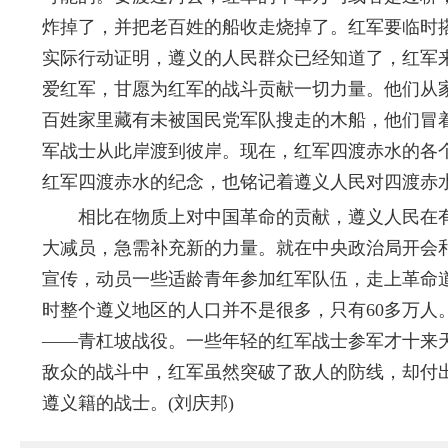
炸掉了，并把老百姓的船收走烧掉了。红军要临时
实际行动证明，遵义的人民群众已经知道了，红军
爱红军，甘愿为红军的战斗贡献一切力量。他们从
百姓家里藏有未被国民党军队搜走的木船，他们冒
军战士从此岸渡到彼岸。现在，红军四渡赤水的各
红军四渡赤水的纪念，也铭记着遵义人民对四渡赤
相比在物质上对中国革命的贡献，遵义人民在有
大减员，急需补充新的力量。就在中央政治局开会
宣传，动员一些适龄青年参加红军队伍，走上革命道路
时整个遵义地区的人口并不是很多，只有60多万人。
——青杠坡战役。一些年轻的红军战士参军才十来
敌众的战斗中，红军虽然突破了敌人的防线，却付出
遵义籍的战士。(刘庆邦)