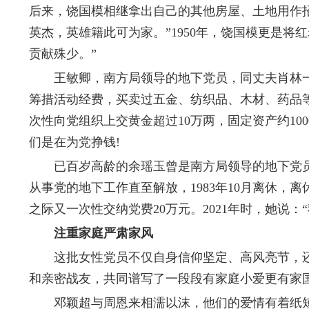
后来，饶国模相继拿出自己的其他房屋、土地用作
英杰，英雄籍此可为家。”1950年，饶国模更是
贡献殊少。”
王敏卿，南方局领导的地下党员，同丈夫肖林一道
筹措活动经费，买卖过五金、纺织品、木材、药品等
次性向党组织上交黄金超过10万两，固定资产约1
们是在为党挣钱!
已百岁高龄的余瑶玉曾是南方局领导的地下党员，
从事党的地下工作直至解放，1983年10月离休，
之际又一次性交纳党费20万元。2021年时，她说
注重家庭严肃家风
这批女性党员不仅自身信仰坚定、高风亮节，还
和亲密战友，共同谱写了一段段有家庭小爱更有家
邓颖超与周恩来相濡以沫，他们的爱情有着纸短