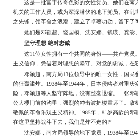
这是一批富于传奇色彩的女性党员。她们在南方
机关的工作人员，或为深深潜伏的地下党员。在乱
之先锋，领革命之浪潮，建立了卓著功勋，留下了
她们是邓颖超、饶国模、沈安娜、钱瑛、龚澎、
坚守理想 绝对忠诚
这11位女性拥有一个共同的身份——共产党员。
主义信仰，凭借着对理想的坚守、对党的忠诚，在
邓颖超，南方局13位领导中的唯一女性，国民参
的狂轰滥炸。1938年至1944年，日本侵略者对
险，邓颖超等人坚守阵地，没有丝毫退缩。一张邓
公大楼门前的沟里，强烈的冲击波把楼震坏了。敌
敬佩的革命乐观主义精神。1985年，81岁高龄的
在这里坚持战斗下去，我们是炸不走的!”
沈安娜，南方局领导的地下党员，1938年至19