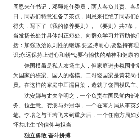
周恩来任书记，邓颖超任委员，两人各负其责、各尽其
日，同志们特意准备了茶点，周恩来拒绝了同志们
得失，写下了《我的修养要则》。《要则》共7条
当发扬长处并具体纠正短处、向群众学习并帮助他们
括：加强政治原则性的锻炼;要坚持耐心;要坚持有理
识;永远保持上进心和朝气;要有愉快的精神和健康的
饶国模虽是私人农场主人，但家庭进步氛围非常
为国家的栋梁、国人的楷模。二哥饶国梁是黄花岗
员。在这样的家庭中耳濡目染，造就了饶国模民主、
沈安娜与丈夫华明之，一个负责在国民党内部收
务、拉生意。龚澎与乔冠华，一个在南方局从事英
笔。李培之与王若飞来到重庆后，一个任南方局妇
怀共此生”的信仰与担当。
独立勇敢 奋斗拼搏