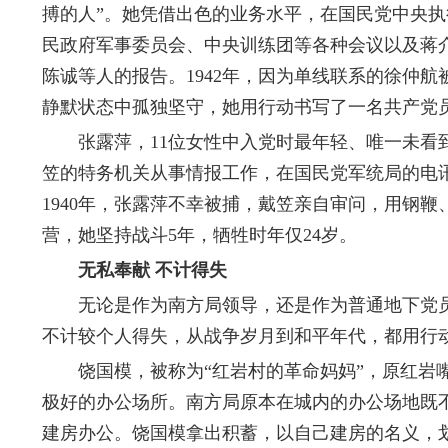
搏的人”。她凭借出色的业务水平，在国民党中央
民政府军事委员会、中央训练团等各种会议以及蒋
陈诚等人的报告。1942年，因为单线联系的徐仲
静默状态中孤独坚守，她用行动书写了一名共产党
张露萍，11位女性中入党时最年轻、唯一未看到新
笠的特务机关从事情报工作，在国民党军统局的电
1940年，张露萍不幸被捕，戴笠亲自审问，用钢
营，她坚持战斗5年，牺牲时年仅24岁。
无私奉献 不计得失
无论是作为南方局领导，还是作为普通地下党员
不计较个人得失，从战争岁月到和平年代，都用行
饶国模，被称为“红岩村的革命妈妈”，原红岩嘴
极好的办公场所。南方局原本在城内的办公场地既
建房办公。饶国模拿出积蓄，以自己建房的名义，